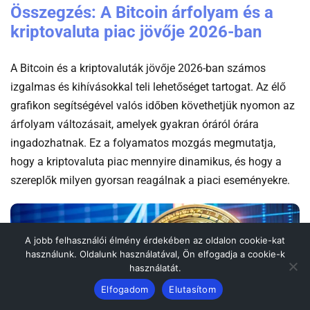
Összegzés: A Bitcoin árfolyam és a
kriptovaluta piac jövője 2026-ban
A Bitcoin és a kriptovaluták jövője 2026-ban számos
izgalmas és kihívásokkal teli lehetőséget tartogat. Az élő
grafikon segítségével valós időben követhetjük nyomon az
árfolyam változásait, amelyek gyakran óráról órára
ingadozhatnak. Ez a folyamatos mozgás megmutatja,
hogy a kriptovaluta piac mennyire dinamikus, és hogy a
szereplők milyen gyorsan reagálnak a piaci eseményekre.
A jobb felhasználói élmény érdekében az oldalon cookie-kat
használunk. Oldalunk használatával, Ön elfogadja a cookie-k
használatát.
Elfogadom
Elutasítom