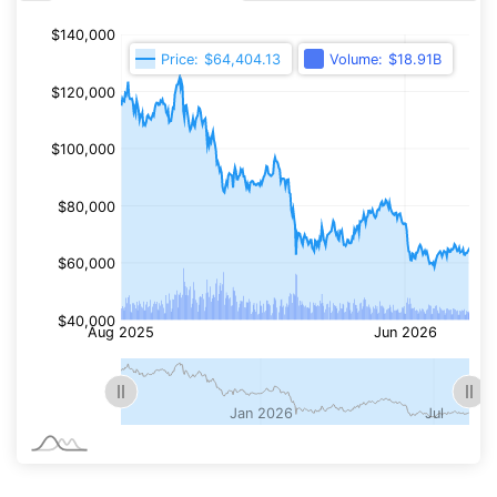
Portfólió jelentése
Diverzifikáció jelentése
Kriptográfia jelentése