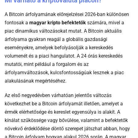
Mi várható a kriptovaluta piacon?
A Bitcoin árfolyamának előrejelzései 2026-ban különösen
fontosak a
magyar kripto befektetők
számára, mivel a
piac dinamikus változásokat mutat. A Bitcoin aktuális
árfolyama gyakran reagál a globális gazdasági
eseményekre, amelyek befolyásolják a kereskedés
volumenét és a piaci hangulatot. A 24 órás kereskedés
mutatói, mint például a forgalom és az
árfolyamváltozások, kulcsfontosságúak lesznek a piac
alakulásának megértéséhez.
Az első negyedévben várhatóan jelentős változás
következhet be a Bitcoin árfolyamát illetően, amelyet a
érmék elérhetősége és kereslet egyensúlya is alakít. A
kínálat szűkössége vagy bővülése, valamint a befektetők
növekvő érdeklődése döntő szerepet játszhat abban, hogy
a Bitcoin árfolyam hogyan alakul 2026 során. A magyar