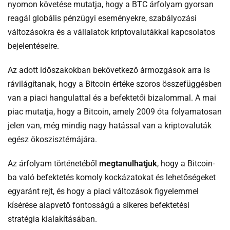
nyomon követése mutatja, hogy a BTC árfolyam gyorsan
reagál globális pénzügyi eseményekre, szabályozási
változásokra és a vállalatok kriptovalutákkal kapcsolatos
bejelentéseire.
Az adott időszakokban bekövetkező ármozgások arra is
rávilágítanak, hogy a Bitcoin értéke szoros összefüggésben
van a piaci hangulattal és a befektetői bizalommal. A mai
piac mutatja, hogy a Bitcoin, amely 2009 óta folyamatosan
jelen van, még mindig nagy hatással van a kriptovaluták
egész ökoszisztémájára.
Az árfolyam történetéből
megtanulhatjuk
, hogy a Bitcoin-
ba való befektetés komoly kockázatokat és lehetőségeket
egyaránt rejt, és hogy a piaci változások figyelemmel
kísérése alapvető fontosságú a sikeres befektetési
stratégia kialakításában.