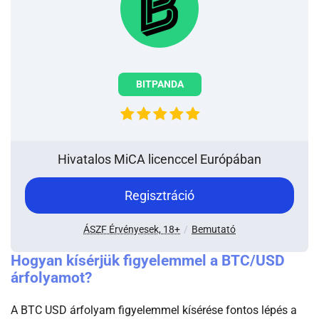
BITPANDA
Hivatalos MiCA licenccel Európában
-
Regisztráció
Go
bitpanda
-
ÁSZF Érvényesek, 18+
Bemutató
Kriptotarca
bitpanda
Hogyan kísérjük figyelemmel a BTC/USD
árfolyamot?
A BTC USD árfolyam figyelemmel kísérése fontos lépés a