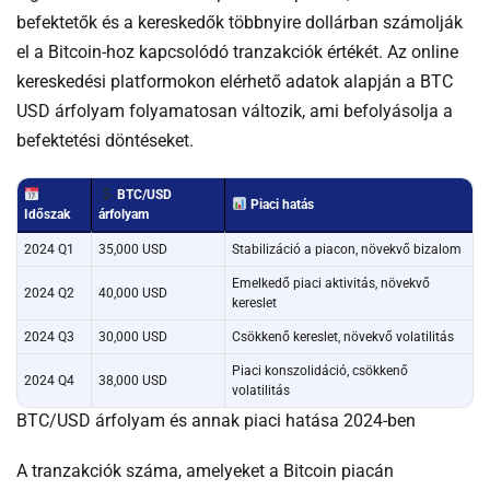
befektetők és a kereskedők többnyire dollárban számolják
el a Bitcoin-hoz kapcsolódó tranzakciók értékét. Az online
kereskedési platformokon elérhető adatok alapján a BTC
USD árfolyam folyamatosan változik, ami befolyásolja a
befektetési döntéseket.
BTC/USD
Piaci hatás
Időszak
árfolyam
2024 Q1
35,000 USD
Stabilizáció a piacon, növekvő bizalom
Emelkedő piaci aktivitás, növekvő
2024 Q2
40,000 USD
kereslet
2024 Q3
30,000 USD
Csökkenő kereslet, növekvő volatilitás
Piaci konszolidáció, csökkenő
2024 Q4
38,000 USD
volatilitás
BTC/USD árfolyam és annak piaci hatása 2024-ben
A tranzakciók száma, amelyeket a Bitcoin piacán