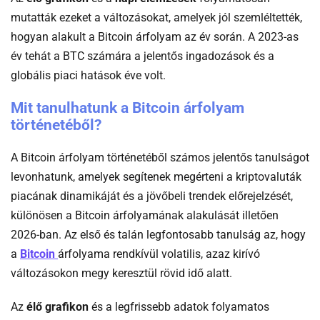
mutatták ezeket a változásokat, amelyek jól szemléltették,
hogyan alakult a Bitcoin árfolyam az év során. A 2023-as
év tehát a BTC számára a jelentős ingadozások és a
globális piaci hatások éve volt.
Mit tanulhatunk a Bitcoin árfolyam
történetéből?
A Bitcoin árfolyam történetéből számos jelentős tanulságot
levonhatunk, amelyek segítenek megérteni a kriptovaluták
piacának dinamikáját és a jövőbeli trendek előrejelzését,
különösen a Bitcoin árfolyamának alakulását illetően
2026-ban. Az első és talán legfontosabb tanulság az, hogy
-
a
Bitcoin
árfolyama rendkívül volatilis, azaz kirívó
Hu
változásokon megy keresztül rövid idő alatt.
Az
élő grafikon
és a legfrissebb adatok folyamatos