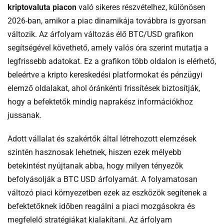
kriptovaluta piacon
való sikeres részvételhez, különösen
2026-ban, amikor a piac dinamikája továbbra is gyorsan
változik. Az árfolyam változás élő BTC/USD grafikon
segítségével követhető, amely valós óra szerint mutatja a
legfrissebb adatokat. Ez a grafikon több oldalon is elérhető,
beleértve a kripto kereskedési platformokat és pénzügyi
elemző oldalakat, ahol óránkénti frissítések biztosítják,
hogy a befektetők mindig naprakész információkhoz
jussanak.
Adott vállalat és szakértők által létrehozott elemzések
szintén hasznosak lehetnek, hiszen ezek mélyebb
betekintést nyújtanak abba, hogy milyen tényezők
befolyásolják a BTC USD árfolyamát. A folyamatosan
változó piaci környezetben ezek az eszközök segítenek a
befektetőknek időben reagálni a piaci mozgásokra és
megfelelő stratégiákat kialakítani. Az árfolyam