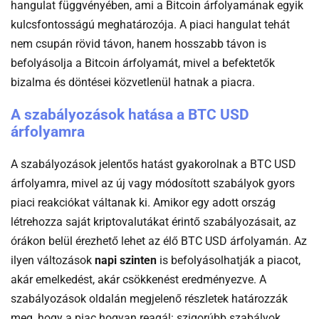
hangulat függvényében, ami a Bitcoin árfolyamának egyik
kulcsfontosságú meghatározója. A piaci hangulat tehát
nem csupán rövid távon, hanem hosszabb távon is
befolyásolja a Bitcoin árfolyamát, mivel a befektetők
bizalma és döntései közvetlenül hatnak a piacra.
A szabályozások hatása a BTC USD
árfolyamra
A szabályozások jelentős hatást gyakorolnak a BTC USD
árfolyamra, mivel az új vagy módosított szabályok gyors
piaci reakciókat váltanak ki. Amikor egy adott ország
létrehozza saját kriptovalutákat érintő szabályozásait, az
órákon belül érezhető lehet az élő BTC USD árfolyamán. Az
ilyen változások
napi szinten
is befolyásolhatják a piacot,
akár emelkedést, akár csökkenést eredményezve. A
szabályozások oldalán megjelenő részletek határozzák
meg, hogy a piac hogyan reagál: szigorúbb szabályok