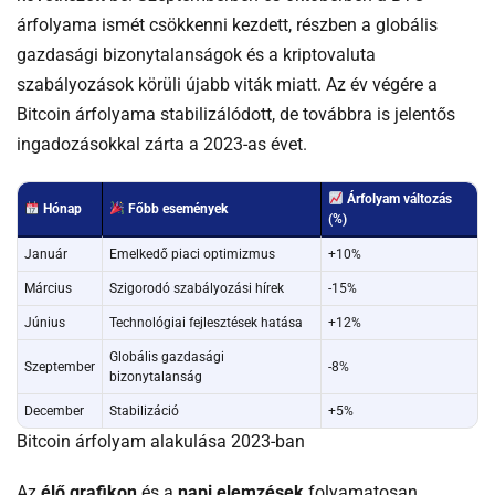
árfolyama ismét csökkenni kezdett, részben a globális
gazdasági bizonytalanságok és a kriptovaluta
szabályozások körüli újabb viták miatt. Az év végére a
Bitcoin árfolyama stabilizálódott, de továbbra is jelentős
ingadozásokkal zárta a 2023-as évet.
Árfolyam változás
Hónap
Főbb események
(%)
Január
Emelkedő piaci optimizmus
+10%
Március
Szigorodó szabályozási hírek
-15%
Június
Technológiai fejlesztések hatása
+12%
Globális gazdasági
Szeptember
-8%
bizonytalanság
December
Stabilizáció
+5%
Bitcoin árfolyam alakulása 2023-ban
Az
élő grafikon
és a
napi elemzések
folyamatosan