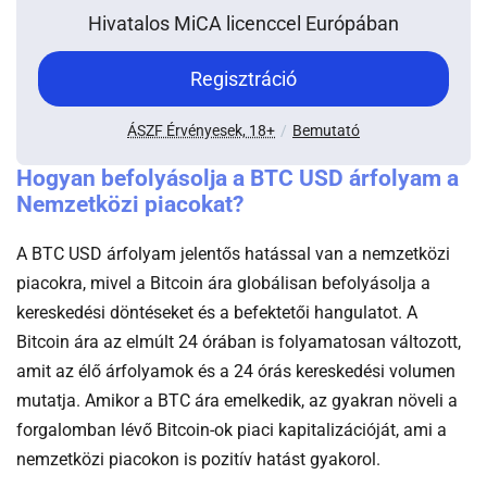
Hivatalos MiCA licenccel Európában
-
Regisztráció
Go
bitpanda
-
ÁSZF Érvényesek, 18+
Bemutató
Kriptotarca
bitpanda
Hogyan befolyásolja a BTC USD árfolyam a
Nemzetközi piacokat?
A BTC USD árfolyam jelentős hatással van a nemzetközi
piacokra, mivel a Bitcoin ára globálisan befolyásolja a
kereskedési döntéseket és a befektetői hangulatot. A
Bitcoin ára az elmúlt 24 órában is folyamatosan változott,
amit az élő árfolyamok és a 24 órás kereskedési volumen
mutatja. Amikor a BTC ára emelkedik, az gyakran növeli a
forgalomban lévő Bitcoin-ok piaci kapitalizációját, ami a
nemzetközi piacokon is pozitív hatást gyakorol.