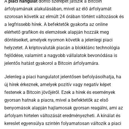
A
piaci hangulat
döntő szerepet játszik a Bitcoin
árfolyamának alakulásában, mivel az élő árfolyamát
szorosan követik az elmúlt 24 órában történt változások és
a legfrissebb hírek. A befektetők gyakorta az online
elérhető grafikon és elemzések alapján hozzák meg
döntéseiket, amelyek nyomon követik a jelenlegi piaci
helyzetet. A kriptovaluták piacán a blokklánc technológia
fejlődése, valamint a nagyobb vállalatok bevonódása is
jelentős hatást gyakorol a Bitcoin árfolyamára.
Jelenleg a piaci hangulatot jelentősen befolyásolhatja, ha
új hírek érkeznek, amelyek pozitív vagy negatív képet
festenek a Bitcoin jövőjéről. Ezek a hírek és események
gyorsan hatnak a piacra, mivel a befektetők az első
benyomások alapján hajlamosak gyorsan reagálni, ami az
árfolyam hirtelen változását eredményezheti. A kínálat és
kereslet egyensúlya szintén folyamatosan változik a piaci