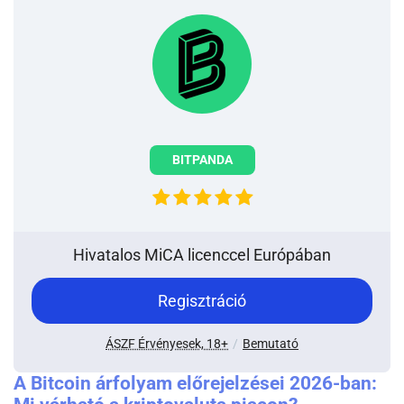
BITPANDA
Hivatalos MiCA licenccel Európában
-
Regisztráció
Go
bitpanda
-
ÁSZF Érvényesek, 18+
Bemutató
Kriptotarca
bitpanda
A Bitcoin árfolyam előrejelzései 2026-ban: