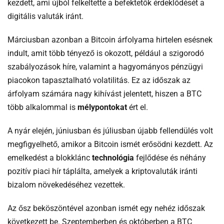
kezdett, ami újból felkeltette a befektetők érdeklődését a
digitális valuták iránt.
Márciusban azonban a Bitcoin árfolyama hirtelen esésnek
indult, amit több tényező is okozott, például a szigorodó
szabályozások híre, valamint a hagyományos pénzügyi
piacokon tapasztalható volatilitás. Ez az időszak az
árfolyam számára nagy kihívást jelentett, hiszen a BTC
több alkalommal is
mélypontokat
ért el.
A nyár elején, júniusban és júliusban újabb fellendülés volt
megfigyelhető, amikor a Bitcoin ismét erősödni kezdett. Az
emelkedést a blokklánc
technológia
fejlődése és néhány
pozitív piaci hír táplálta, amelyek a kriptovaluták iránti
bizalom növekedéséhez vezettek.
Az ősz beköszöntével azonban ismét egy nehéz időszak
következett be. Szeptemberben és októberben a BTC