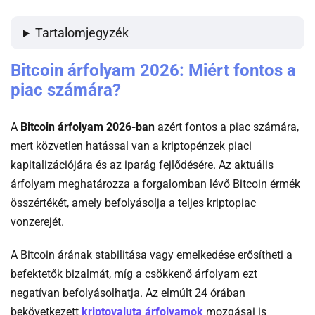
Tartalomjegyzék
Bitcoin árfolyam 2026: Miért fontos a
piac számára?
A
Bitcoin árfolyam 2026-ban
azért fontos a piac számára,
mert közvetlen hatással van a kriptopénzek piaci
kapitalizációjára és az iparág fejlődésére. Az aktuális
árfolyam meghatározza a forgalomban lévő Bitcoin érmék
összértékét, amely befolyásolja a teljes kriptopiac
vonzerejét.
A Bitcoin árának stabilitása vagy emelkedése erősítheti a
befektetők bizalmát, míg a csökkenő árfolyam ezt
negatívan befolyásolhatja. Az elmúlt 24 órában
-
bekövetkezett
kriptovaluta árfolyamok
mozgásai is