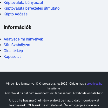
Kriptovaluta bányászat
Kriptovaluta befektetés útmutató
Kripto Adózás
Információk
Adatvédelmi Irányelvek
Süti Szabályzat
Oldaltérkép
Kapcsolat
Minden jog fenntartva! © Kriptovaluta.net 2025 - Oldalunkat a
creatives.hu
készítette.
A kriptovaluta.net nem nyújt pénzügyi tanácsadást. A weboldalon található
cikkek és tippek kizárólag tájékoztató jellegűek, és nem garantálnak bevételt.
A jobb felhasználói élmény érdekében az oldalon cookie-kat
Az itt olvasottakat mindenki csak saját felelősségére alkalmazza.
használunk. Oldalunk használatával, Ön elfogadja a cookie-k
Javasoljuk, hogy a döntések meghozatala előtt konzultáljon befektetési