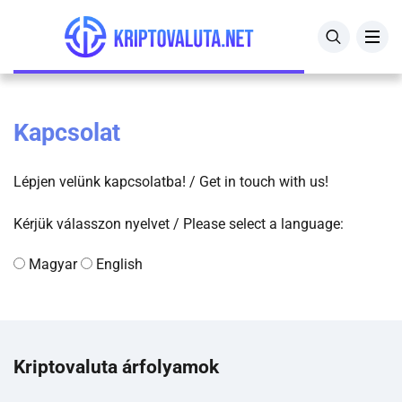
Összes kriptovaluta árfolyam
Bitpanda
Kriptovaluta kezdőknek útmutató
Bitcoin árfolyam
Crypto.com
Mire jó a kriptovaluta?
Kapcsolat
BNB árfolyam
Zengo
Kriptovaluta befektetés
Lépjen velünk kapcsolatba! / Get in touch with us!
Ethereum árfolyam
eToro
Kripto adózás
Kérjük válasszon nyelvet / Please select a language:
Litecoin árfolyam
Binance
Hogyan védd magad a kripto csalóktól?
Magyar
English
XRP árfolyam
Hogyan működik a kriptovaluta bányászat?
Kriptovaluta jelentése
Kriptovaluta árfolyamok
Blokklánc jelentése