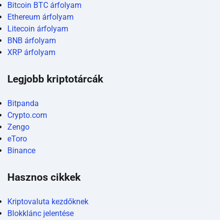
Bitcoin BTC árfolyam
Ethereum árfolyam
Portfólió jelentése
Litecoin árfolyam
BNB árfolyam
Diverzifikáció jelentése
XRP árfolyam
Kriptográfia jelentése
Legjobb kriptotárcák
Bitpanda
Crypto.com
Zengo
eToro
Binance
Hasznos cikkek
Kriptovaluta kezdőknek
Blokklánc jelentése