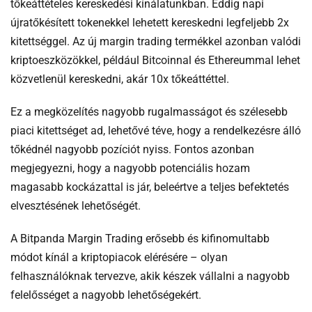
tőkeáttételes kereskedési kínálatunkban. Eddig napi
újratőkésített tokenekkel lehetett kereskedni legfeljebb 2x
kitettséggel. Az új margin trading termékkel azonban valódi
kriptoeszközökkel, például Bitcoinnal és Ethereummal lehet
közvetlenül kereskedni, akár 10x tőkeáttéttel.
Ez a megközelítés nagyobb rugalmasságot és szélesebb
piaci kitettséget ad, lehetővé téve, hogy a rendelkezésre álló
tőkédnél nagyobb pozíciót nyiss. Fontos azonban
megjegyezni, hogy a nagyobb potenciális hozam
magasabb kockázattal is jár, beleértve a teljes befektetés
elvesztésének lehetőségét.
A Bitpanda Margin Trading erősebb és kifinomultabb
módot kínál a kriptopiacok elérésére – olyan
felhasználóknak tervezve, akik készek vállalni a nagyobb
felelősséget a nagyobb lehetőségekért.