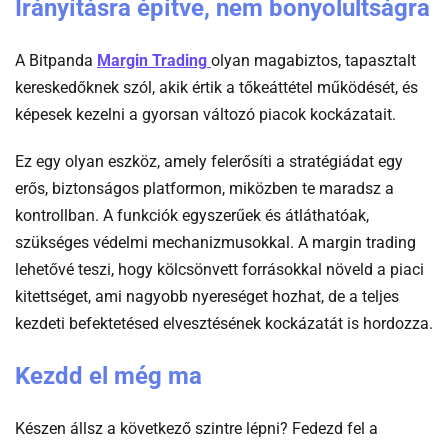
Irányításra építve, nem bonyolultságra
-
A Bitpanda
Margin Trading
olyan magabiztos, tapasztalt
Wiki
kereskedőknek szól, akik értik a tőkeáttétel működését, és
Margin_(finance)
képesek kezelni a gyorsan változó piacok kockázatait.
Ez egy olyan eszköz, amely felerősíti a stratégiádat egy
erős, biztonságos platformon, miközben te maradsz a
kontrollban. A funkciók egyszerűek és átláthatóak,
szükséges védelmi mechanizmusokkal. A margin trading
lehetővé teszi, hogy kölcsönvett forrásokkal növeld a piaci
kitettséget, ami nagyobb nyereséget hozhat, de a teljes
kezdeti befektetésed elvesztésének kockázatát is hordozza.
Kezdd el még ma
Készen állsz a következő szintre lépni? Fedezd fel a