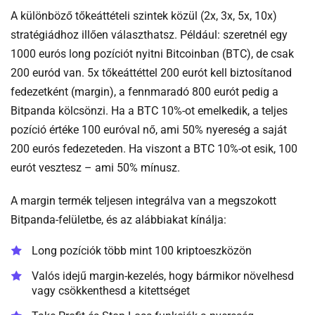
A különböző tőkeáttételi szintek közül (2x, 3x, 5x, 10x)
stratégiádhoz illően választhatsz. Például: szeretnél egy
1000 eurós long pozíciót nyitni Bitcoinban (BTC), de csak
200 euród van. 5x tőkeáttéttel 200 eurót kell biztosítanod
fedezetként (margin), a fennmaradó 800 eurót pedig a
Bitpanda kölcsönzi. Ha a BTC 10%-ot emelkedik, a teljes
pozíció értéke 100 euróval nő, ami 50% nyereség a saját
200 eurós fedezeteden. Ha viszont a BTC 10%-ot esik, 100
eurót vesztesz – ami 50% mínusz.
A margin termék teljesen integrálva van a megszokott
Bitpanda-felületbe, és az alábbiakat kínálja:
Long pozíciók több mint 100 kriptoeszközön
Valós idejű margin-kezelés, hogy bármikor növelhesd
vagy csökkenthesd a kitettséget