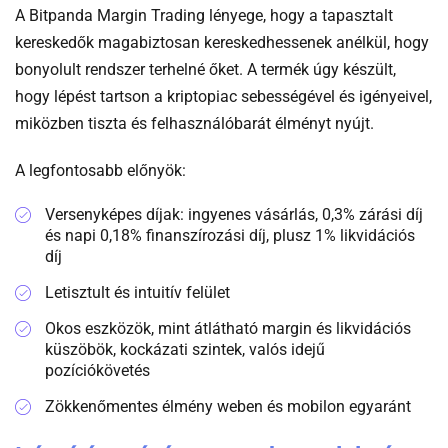
A Bitpanda Margin Trading lényege, hogy a tapasztalt
kereskedők magabiztosan kereskedhessenek anélkül, hogy
bonyolult rendszer terhelné őket. A termék úgy készült,
hogy lépést tartson a kriptopiac sebességével és igényeivel,
miközben tiszta és felhasználóbarát élményt nyújt.
A legfontosabb előnyök:
Versenyképes díjak: ingyenes vásárlás, 0,3% zárási díj
és napi 0,18% finanszírozási díj, plusz 1% likvidációs
díj
Letisztult és intuitív felület
Okos eszközök, mint átlátható margin és likvidációs
küszöbök, kockázati szintek, valós idejű
pozíciókövetés
Zökkenőmentes élmény weben és mobilon egyaránt