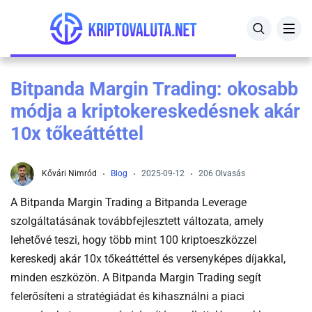
Összes kriptovaluta árfolyam
Bitpanda
Kriptovaluta kezdőknek útmutató
Bitpanda Margin Trading: okosabb
Bitcoin árfolyam
Crypto.com
Mire jó a kriptovaluta?
módja a kriptokereskedésnek akár
BNB árfolyam
Zengo
Kriptovaluta befektetés
10x tőkeáttéttel
Ethereum árfolyam
eToro
Kripto adózás
Kővári Nimród
Blog
2025-09-12
206 Olvasás
Litecoin árfolyam
Binance
Hogyan védd magad a kripto csalóktól?
A Bitpanda Margin Trading a Bitpanda Leverage
szolgáltatásának továbbfejlesztett változata, amely
XRP árfolyam
Hogyan működik a kriptovaluta bányászat?
lehetővé teszi, hogy több mint 100 kriptoeszközzel
kereskedj akár 10x tőkeáttéttel és versenyképes díjakkal,
Kriptovaluta jelentése
minden eszközön. A Bitpanda Margin Trading segít
felerősíteni a stratégiádat és kihasználni a piaci
Blokklánc jelentése