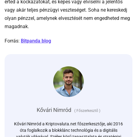
érted a kockázatokat, és képes vagy elviselni a jelentős
vagy akár teljes pénzügyi veszteséget. Soha ne kereskedj
olyan pénzzel, amelynek elvesztését nem engedheted meg
magadnak.
-
Forrás:
Bitpanda blog
En
bitpanda
margin
trading
smarter
way
trade
crypto
Kővári Nimród
(
Főszerkesztő
)
10x
leverage
Kővári Nimród a Kriptovaluta.net főszerkesztője, aki 2016
óta foglalkozik a blokklánc technológia és a digitális
valuták világával. Széles körű tapasztalata és stratégiai