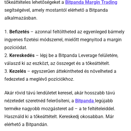
-
tőkeáttételes lehetőségeket a
Bitpanda Margin Trading
C
segítségével, amely mostantól elérhető a Bitpanda
56841
alkalmazásban.
32638
1.
Befizetés
– azonnal feltöltheted az egyenleged bármely
15871
ingyenes fizetési módszerrel, mielőtt megnyitod a margin
pozíciódat.
2.
Kereskedés
– lépj be a Bitpanda Leverage felületére,
válaszd ki az eszközt, az összeget és a tőkeáttételt.
3.
Kezelés
– egyszerűen áttekintheted és növelheted a
fedezeted a meglévő pozíciókhoz.
Akár rövid távú lendületet keresel, akár hosszabb távú
-
nézetedet szeretnéd felerősíteni, a
Bitpanda
legújabb
Kriptotarca
terméke nagyobb mozgásteret ad – a te feltételeiddel.
bitpanda
Használd ki a tőkeáttételt. Kereskedj okosabban. Már
elérhető a Bitpandán.