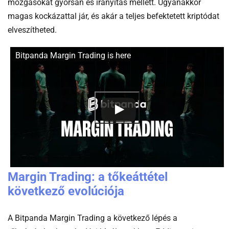
mozgásokat gyorsan és irányítás mellett. Ugyanakkor
magas kockázattal jár, és akár a teljes befektetett kriptódat
Portfólió jelentése
elveszítheted.
Diverzifikáció jelentése
Bitpanda Margin Trading is here
Kriptográfia jelentése
Margin Trading: a tőkeáttétel
következő evolúciója
A Bitpanda Margin Trading a következő lépés a