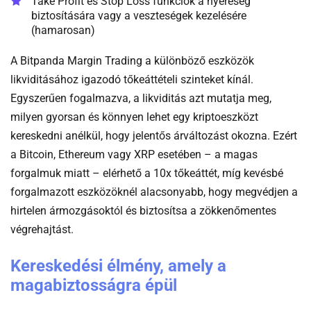
Take Profit és Stop Loss funkciók a nyereség
biztosítására vagy a veszteségek kezelésére
(hamarosan)
A Bitpanda Margin Trading a különböző eszközök
likviditásához igazodó tőkeáttételi szinteket kínál.
Egyszerűen fogalmazva, a likviditás azt mutatja meg,
milyen gyorsan és könnyen lehet egy kriptoeszközt
kereskedni anélkül, hogy jelentős árváltozást okozna. Ezért
a Bitcoin, Ethereum vagy XRP esetében – a magas
forgalmuk miatt – elérhető a 10x tőkeáttét, míg kevésbé
forgalmazott eszközöknél alacsonyabb, hogy megvédjen a
hirtelen ármozgásoktól és biztosítsa a zökkenőmentes
végrehajtást.
Kereskedési élmény, amely a
magabiztosságra épül