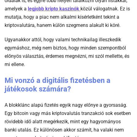
oldalak is, és egyre több helyen találkozni olyan listákkal,
-
amelyek a
legjobb kripto kaszinók
közül válogatnak. Ez is
List
mutatja, hogy a piac nem alkalmi kísérletként tekint a
kripto
kriptovalutára, hanem külön szegmens alakult ki köré.
kaszinok
Ugyanakkor attól, hogy valami technikailag illeszkedik
egymáshoz, még nem biztos, hogy minden szempontból
előnyös választás, érdemes megnézni, mi szól mellette, és
mi ellene.
Mi vonzó a digitális fizetésben a
játékosok számára?
A blokklánc alapú fizetés egyik nagy előnye a gyorsaság.
Egy bitcoin vagy más kriptovalutás tranzakció sok esetben
rövidebb idő alatt megérkezik, mint egy hagyományos
banki utalás. Ez különösen akkor számít, ha valaki nem