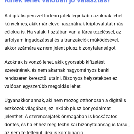
Kinek lehet valóban jó választás?
A digitális pénzzel történő játék leginkább azoknak lehet
kényelmes, akik már eleve használnak kriptovalutát más
célokra is. Ha valaki tisztában van a tárcakezeléssel, az
árfolyam ingadozással és a tranzakciók működésével,
akkor számára ez nem jelent plusz bizonytalanságot.
Azoknak is vonzó lehet, akik gyorsabb kifizetést
szeretnének, és nem akarnak hagyományos banki
rendszeren keresztül utalni. Bizonyos helyzetekben ez
valóban egyszerűbb megoldás lehet.
Ugyanakkor annak, aki nem mozog otthonosan a digitális
eszközök világában, ez inkább plusz bonyodalmat
jelenthet. A szerencsejáték önmagában is kockázatos
döntés, és ha ehhez még technikai bizonytalanság is társul,
az nem feltétlenül ideális kombináció.