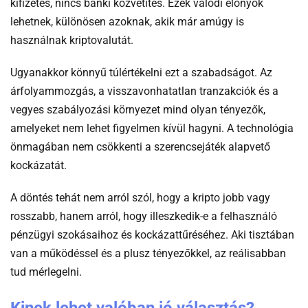
kifizetés, nincs banki közvetítés. Ezek valódi előnyök
lehetnek, különösen azoknak, akik már amúgy is
használnak kriptovalutát.
Ugyanakkor könnyű túlértékelni ezt a szabadságot. Az
árfolyammozgás, a visszavonhatatlan tranzakciók és a
vegyes szabályozási környezet mind olyan tényezők,
amelyeket nem lehet figyelmen kívül hagyni. A technológia
önmagában nem csökkenti a szerencsejáték alapvető
kockázatát.
A döntés tehát nem arról szól, hogy a kripto jobb vagy
rosszabb, hanem arról, hogy illeszkedik-e a felhasználó
pénzügyi szokásaihoz és kockázattűréséhez. Aki tisztában
van a működéssel és a plusz tényezőkkel, az reálisabban
tud mérlegelni.