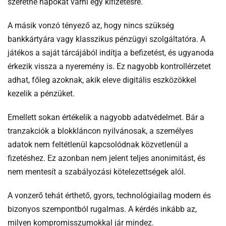
szeretne napokat várni egy kifizetésre.
A másik vonzó tényező az, hogy nincs szükség
bankkártyára vagy klasszikus pénzügyi szolgáltatóra. A
játékos a saját tárcájából indítja a befizetést, és ugyanoda
érkezik vissza a nyeremény is. Ez nagyobb kontrollérzetet
adhat, főleg azoknak, akik eleve digitális eszközökkel
kezelik a pénzüket.
Emellett sokan értékelik a nagyobb adatvédelmet. Bár a
tranzakciók a blokkláncon nyilvánosak, a személyes
adatok nem feltétlenül kapcsolódnak közvetlenül a
fizetéshez. Ez azonban nem jelent teljes anonimitást, és
nem mentesít a szabályozási kötelezettségek alól.
A vonzerő tehát érthető, gyors, technológiailag modern és
bizonyos szempontból rugalmas. A kérdés inkább az,
milyen kompromisszumokkal jár mindez.