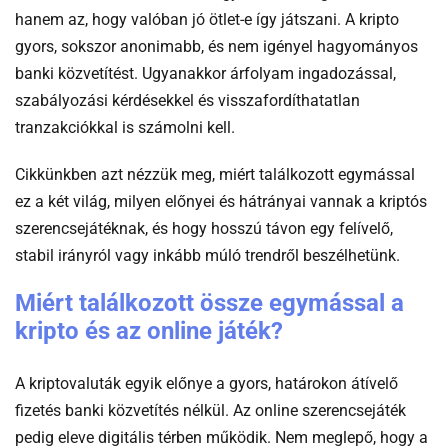
hanem az, hogy valóban jó ötlet-e így játszani. A kripto
Portfólió jelentése
gyors, sokszor anonimabb, és nem igényel hagyományos
banki közvetítést. Ugyanakkor árfolyam ingadozással,
Diverzifikáció jelentése
szabályozási kérdésekkel és visszafordíthatatlan
tranzakciókkal is számolni kell.
Kriptográfia jelentése
Cikkünkben azt nézzük meg, miért találkozott egymással
ez a két világ, milyen előnyei és hátrányai vannak a kriptós
szerencsejátéknak, és hogy hosszú távon egy felívelő,
stabil irányról vagy inkább múló trendről beszélhetünk.
Miért találkozott össze egymással a
kripto és az online játék?
A kriptovaluták egyik előnye a gyors, határokon átívelő
fizetés banki közvetítés nélkül. Az online szerencsejáték
pedig eleve digitális térben működik. Nem meglepő, hogy a