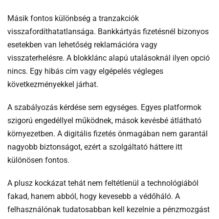
Másik fontos különbség a tranzakciók
visszafordíthatatlansága. Bankkártyás fizetésnél bizonyos
esetekben van lehetőség reklamációra vagy
visszaterhelésre. A blokklánc alapú utalásoknál ilyen opció
nincs. Egy hibás cím vagy elgépelés végleges
következményekkel járhat.
A szabályozás kérdése sem egységes. Egyes platformok
szigorú engedéllyel működnek, mások kevésbé átlátható
környezetben. A digitális fizetés önmagában nem garantál
nagyobb biztonságot, ezért a szolgáltató háttere itt
különösen fontos.
A plusz kockázat tehát nem feltétlenül a technológiából
fakad, hanem abból, hogy kevesebb a védőháló. A
felhasználónak tudatosabban kell kezelnie a pénzmozgást