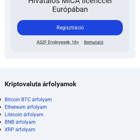
Hivatalos MiCA licenccel
Európában
Regisztráció
ÁSZF Érvényesek, 18+
Bemutató
Kriptovaluta árfolyamok
Bitcoin BTC árfolyam
Ethereum árfolyam
Litecoin árfolyam
BNB árfolyam
XRP árfolyam