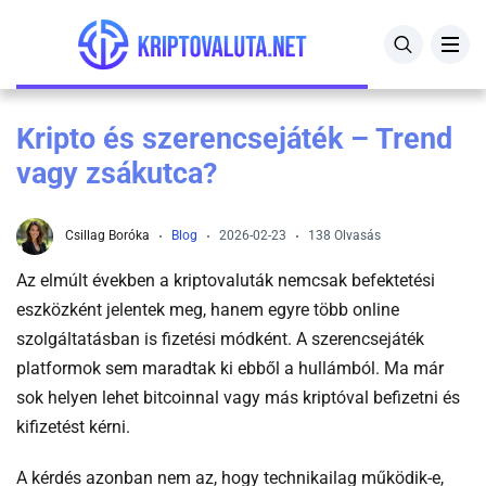
Összes kriptovaluta árfolyam
Bitpanda
Kriptovaluta kezdőknek útmutató
Kripto és szerencsejáték – Trend
Bitcoin árfolyam
Crypto.com
Mire jó a kriptovaluta?
vagy zsákutca?
BNB árfolyam
Zengo
Kriptovaluta befektetés
Csillag Boróka
Blog
2026-02-23
138 Olvasás
Ethereum árfolyam
eToro
Kripto adózás
Az elmúlt években a kriptovaluták nemcsak befektetési
Litecoin árfolyam
Binance
Hogyan védd magad a kripto csalóktól?
eszközként jelentek meg, hanem egyre több online
szolgáltatásban is fizetési módként. A szerencsejáték
XRP árfolyam
Hogyan működik a kriptovaluta bányászat?
platformok sem maradtak ki ebből a hullámból. Ma már
sok helyen lehet bitcoinnal vagy más kriptóval befizetni és
Kriptovaluta jelentése
kifizetést kérni.
Blokklánc jelentése
A kérdés azonban nem az, hogy technikailag működik-e,