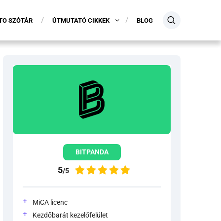
TO SZÓTÁR
ÚTMUTATÓ CIKKEK
BLOG
BITPANDA
5
/5
MiCA licenc
Kezdőbarát kezelőfelület