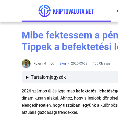
Összes kriptovaluta árfolyam
Bitpanda
Kriptovaluta kezdőknek útmutató
Mibe fektessem a pé
Bitcoin árfolyam
Crypto.com
Mire jó a kriptovaluta?
Tippek a befektetési
BNB árfolyam
Zengo
Kriptovaluta befektetés
Ethereum árfolyam
eToro
Kripto adózás
Kővári Nimród
Blog
2025-03-03
405 Olvasás
Litecoin árfolyam
Binance
Hogyan védd magad a kripto csalóktól?
Tartalomjegyzék
XRP árfolyam
Hogyan működik a kriptovaluta bányászat?
2026 számos új és izgalmas
befektetési lehetőség
dinamikusan alakul. Ahhoz, hogy a legjobb döntés
Kriptovaluta jelentése
elengedhetetlen, hogy tisztában legyünk a különböző
aktuális gazdasági trendekkel.
Blokklánc jelentése