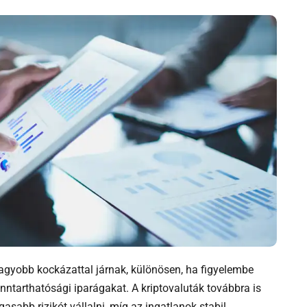
gyobb kockázattal járnak, különösen, ha figyelembe
nntarthatósági iparágakat. A kriptovaluták továbbra is
abb rizikót vállalni, míg az ingatlanok stabil