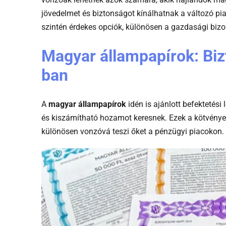
jövedelmet és biztonságot kínálhatnak a változó p
szintén érdekes opciók, különösen a gazdasági bizo
Magyar állampapírok: Bi
ban
A
magyar állampapírok
idén is ajánlott befektetés
és kiszámítható hozamot keresnek. Ezek a kötvények
különösen vonzóvá teszi őket a pénzügyi piacokon.