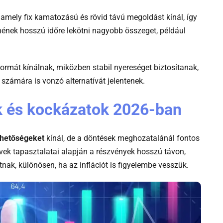
, amely fix kamatozású és rövid távú megoldást kínál, így
nének hosszú időre lekötni nagyobb összeget, például
formát kínálnak, miközben stabil nyereséget biztosítanak,
számára is vonzó alternatívát jelentenek.
 és kockázatok 2026-ban
ehetőségeket
kínál, de a döntések meghozatalánál fontos
évek tapasztalatai alapján a részvények hosszú távon,
ak, különösen, ha az inflációt is figyelembe vesszük.