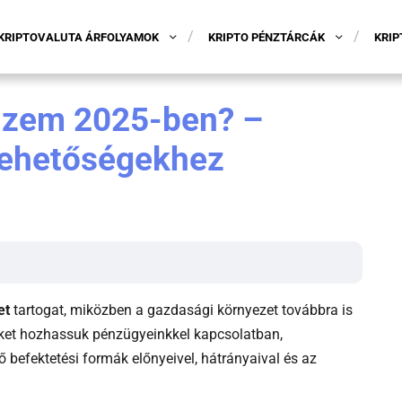
KRIPTOVALUTA ÁRFOLYAMOK
KRIPTO PÉNZTÁRCÁK
KRIP
nzem 2025-ben? –
 lehetőségekhez
et
tartogat, miközben a gazdasági környezet továbbra is
eket hozhassuk pénzügyeinkkel kapcsolatban,
 befektetési formák előnyeivel, hátrányaival és az