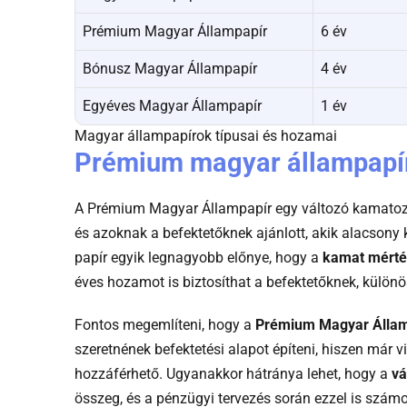
Prémium Magyar Állampapír
6 év
Bónusz Magyar Állampapír
4 év
Egyéves Magyar Állampapír
1 év
Magyar állampapírok típusai és hozamai
Prémium magyar állampapír
A Prémium Magyar Állampapír egy változó kamatoz
és azoknak a befektetőknek ajánlott, akik alacsony
papír egyik legnagyobb előnye, hogy a
kamat mért
éves hozamot is biztosíthat a befektetőknek, külön
Fontos megemlíteni, hogy a
Prémium Magyar Állam
szeretnének befektetési alapot építeni, hiszen már v
hozzáférhető. Ugyanakkor hátránya lehet, hogy a
vá
összeg, és a pénzügyi tervezés során ezzel is számol