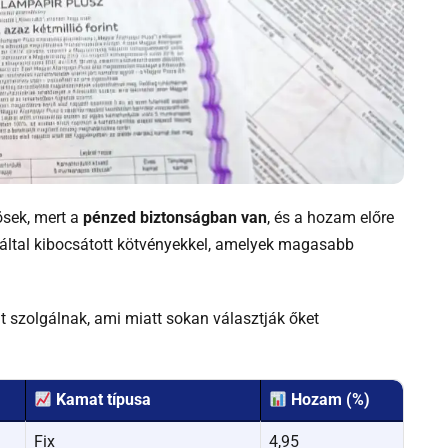
ösek, mert a
pénzed biztonságban van
, és a hozam előre
által kibocsátott kötvényekkel, amelyek magasabb
 szolgálnak, ami miatt sokan választják őket
Kamat típusa
Hozam (%)
Fix
4,95