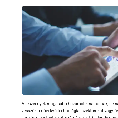
A részvények magasabb hozamot kínálhatnak, de na
vesszük a növekvő technológiai szektorokat vagy fe
vonzóak lehetnek azok számára, akik hajlandók magas