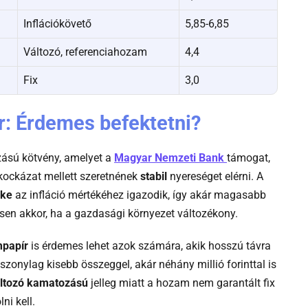
Inflációkövető
5,85-6,85
Változó, referenciahozam
4,4
Fix
3,0
: Érdemes befektetni?
-
ású kötvény, amelyet a
Magyar Nemzeti Bank
támogat,
Web
 kockázat mellett szeretnének
stabil
nyereséget elérni. A
fooldal
éke
az infláció mértékéhez igazodik, így akár magasabb
ösen akkor, ha a gazdasági környezet változékony.
papír
is érdemes lehet azok számára, akik hosszú távra
iszonylag kisebb összeggel, akár néhány millió forinttal is
ltozó kamatozású
jelleg miatt a hozam nem garantált fix
ni kell.