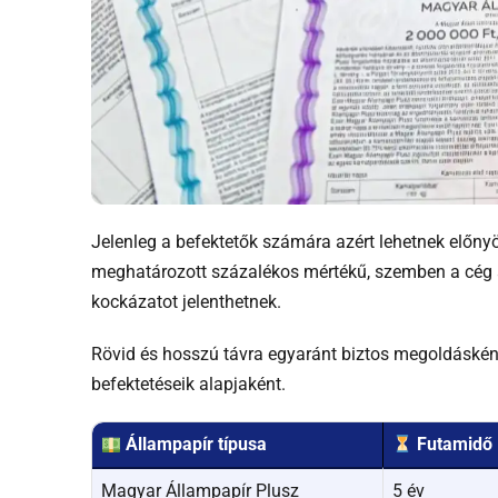
Jelenleg a befektetők számára azért lehetnek előny
meghatározott százalékos mértékű, szemben a cég 
kockázatot jelenthetnek.
Rövid és hosszú távra egyaránt biztos megoldásként
befektetéseik alapjaként.
Állampapír típusa
Futamidő
Magyar Állampapír Plusz
5 év