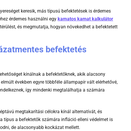
nyereséget keresik, más típusú befektetések is érdemes
-
séhez érdemes használni egy
kamatos kamat kalkulátor
Kamato
térülést, és megmutatja, hogyan növekedhet a befektetett
kamat
kalkulat
kázatmentes befektetés
lehetőséget kínálnak a befektetőknek, akik alacsony
 elmúlt években egyre többféle állampapír vált elérhetővé,
ndelkeznek, így mindenki megtalálhatja a számára
éptávú megtakarítási célokra kínál alternatívát, és
típus a befektetők számára infláció elleni védelmet is
zodni, de alacsonyabb kockázat mellett.