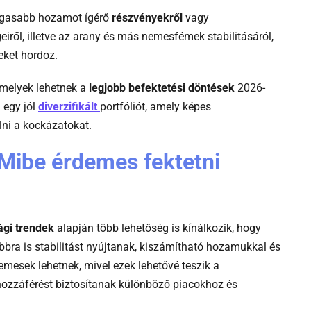
agasabb hozamot ígérő
részvényekről
vagy
eiről, illetve az arany és más nemesfémek stabilitásáról,
eket hordoz.
 melyek lehetnek a
legjobb befektetési döntések
2026-
-
 egy jól
diverzifikált
portfóliót, amely képes
Utmutato
lni a kockázatokat.
cikkek
 Mibe érdemes fektetni
diverzifikacio
jelentese
utmutato
ági trendek
alapján több lehetőség is kínálkozik, hogy
bra is stabilitást nyújtanak, kiszámítható hozamukkal és
emesek lehetnek, mivel ezek lehetővé teszik a
 hozzáférést biztosítanak különböző piacokhoz és