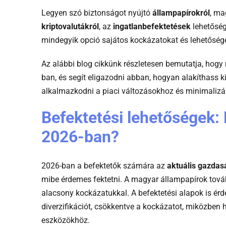
Legyen szó biztonságot nyújtó
állampapírokról
, m
Portfólió jelentése
kriptovalutákról
, az
ingatlanbefektetések
lehetőség
mindegyik opció sajátos kockázatokat és lehetőség
Diverzifikáció jelentése
Az alábbi blog cikkünk részletesen bemutatja, hogy
Kriptográfia jelentése
ban, és segít eligazodni abban, hogyan alakíthass ki
alkalmazkodni a piaci változásokhoz és minimalizá
Befektetési lehetőségek:
2026-ban?
2026-ban a befektetők számára az
aktuális gazdas
mibe érdemes fektetni. A magyar állampapírok továb
alacsony kockázatukkal. A befektetési alapok is érd
diverzifikációt, csökkentve a kockázatot, miközben
eszközökhöz.