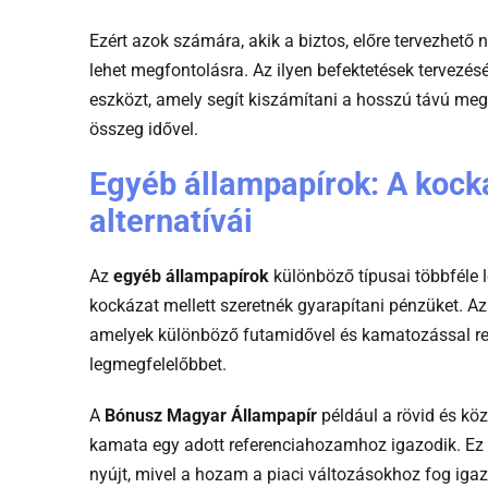
Ezért azok számára, akik a biztos, előre tervezhető 
lehet megfontolásra. Az ilyen befektetések tervezé
eszközt, amely segít kiszámítani a hosszú távú meg
összeg idővel.
Egyéb állampapírok: A koc
alternatívái
Az
egyéb állampapírok
különböző típusai többféle 
kockázat mellett szeretnék gyarapítani pénzüket. Az
amelyek különböző futamidővel és kamatozással re
legmegfelelőbbet.
A
Bónusz Magyar Állampapír
például a rövid és köz
kamata egy adott referenciahozamhoz igazodik. Ez a 
nyújt, mivel a hozam a piaci változásokhoz fog iga