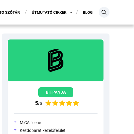
TO SZÓTÁR
ÚTMUTATÓ CIKKEK
BLOG
BITPANDA
5
/5
MiCA licenc
Kezdőbarát kezelőfelület