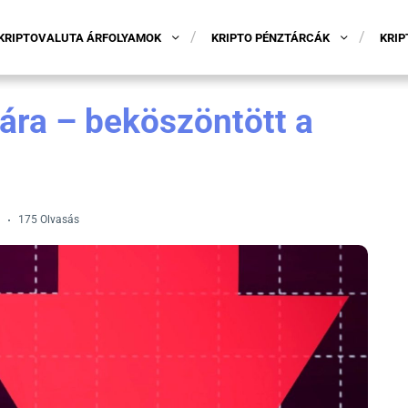
KRIPTOVALUTA ÁRFOLYAMOK
KRIPTO PÉNZTÁRCÁK
KRIP
 ára – beköszöntött a
175 Olvasás