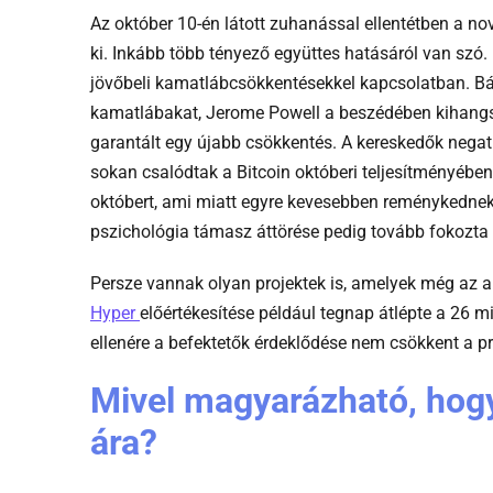
Az október 10-én látott zuhanással ellentétben a n
ki. Inkább több tényező együttes hatásáról van szó.
jövőbeli kamatlábcsökkentésekkel kapcsolatban. Bá
kamatlábakat, Jerome Powell a beszédében kihang
garantált egy újabb csökkentés. A kereskedők negat
sokan csalódtak a Bitcoin októberi teljesítményében
októbert, ami miatt egyre kevesebben reménykednek
pszichológia támasz áttörése pedig tovább fokozta
Persze vannak olyan projektek is, amelyek még az akt
-
Hyper
előértékesítése például tegnap átlépte a 26 mi
B_btchyper
ellenére a befektetők érdeklődése nem csökkent a pro
pd
Mivel magyarázható, hogy
hu
ára?