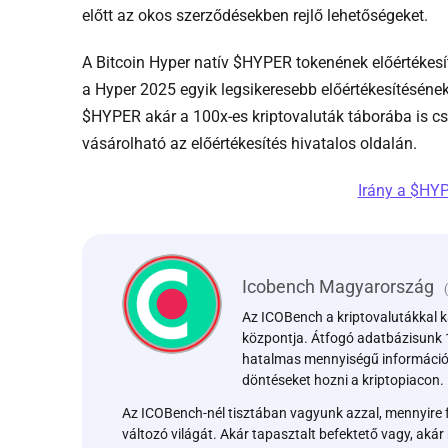
előtt az okos szerződésekben rejlő lehetőségeket.
A Bitcoin Hyper natív $HYPER tokenének előértékesíté
a Hyper 2025 egyik legsikeresebb előértékesítésének
$HYPER akár a 100x-es kriptovaluták táborába is cs
vásárolható az előértékesítés hivatalos oldalán.
Irány a $HYP
Icobench Magyarország
(
Az ICOBench a kriptovalutákkal 
központja. Átfogó adatbázisunk 
hatalmas mennyiségű információt 
döntéseket hozni a kriptopiacon.
Az ICOBench-nél tisztában vagyunk azzal, mennyire 
változó világát. Akár tapasztalt befektető vagy, aká