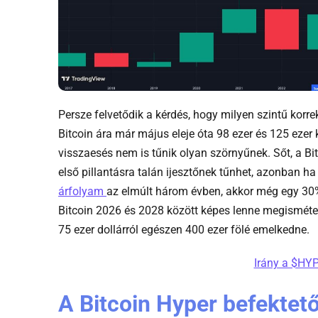
Persze felvetődik a kérdés, hogy milyen szintű korre
Bitcoin ára már május eleje óta 98 ezer és 125 ezer
visszaesés nem is tűnik olyan szörnyűnek. Sőt, a Bi
első pillantásra talán ijesztőnek tűnhet, azonban 
-
árfolyam
az elmúlt három évben, akkor még egy 30%
Bitcoin
Bitcoin 2026 és 2028 között képes lenne megismétel
arfolyam
75 ezer dollárról egészen 400 ezer fölé emelkedne.
Irány a $HYP
A Bitcoin Hyper befektető