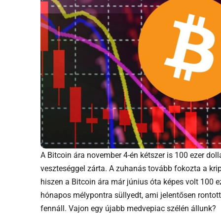
Portfólió jelentése
Diverzifikáció jelentése
Kriptográfia jelentése
A Bitcoin ára november 4-én kétszer is 100 ezer doll
veszteséggel zárta. A zuhanás tovább fokozta a kri
hiszen a Bitcoin ára már június óta képes volt 100 ez
hónapos mélypontra süllyedt, ami jelentősen rontott 
fennáll. Vajon egy újabb medvepiac szélén állunk?