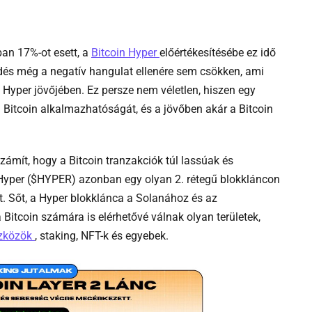
hu
-
ban 17%-ot esett, a
Bitcoin Hyper
előértékesítésébe ez idő
B_btchyper
klődés még a negatív hangulat ellenére sem csökken, ami
pd
a Hyper jövőjében. Ez persze nem véletlen, hiszen egy
hu
a Bitcoin alkalmazhatóságát, és a jövőben akár a Bitcoin
zámít, hogy a Bitcoin tranzakciók túl lassúak és
Hyper ($HYPER) azonban egy olyan 2. rétegű blokkláncon
t. Sőt, a Hyper blokklánca a Solanához és az
itcoin számára is elérhetővé válnak olyan területek,
-
szközök
, staking, NFT-k és egyebek.
Hu
kriptovaluta
penztarcak
defi