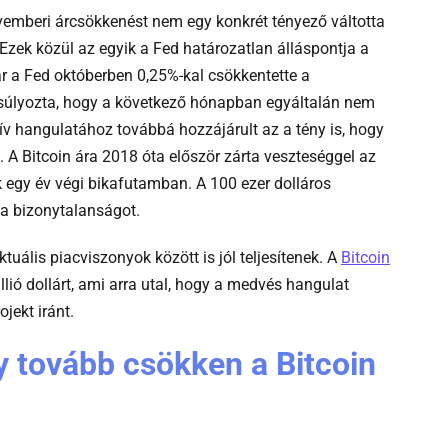
ovemberi árcsökkenést nem egy konkrét tényező váltotta
 Ezek közül az egyik a Fed határozatlan álláspontja a
r a Fed októberben 0,25%-kal csökkentette a
súlyozta, hogy a következő hónapban egyáltalán nem
ív hangulatához továbbá hozzájárult az a tény is, hogy
. A Bitcoin ára 2018 óta először zárta veszteséggel az
 egy év végi bikafutamban. A 100 ezer dolláros
 a bizonytalanságot.
uális piacviszonyok között is jól teljesítenek. A
Bitcoin
llió dollárt, ami arra utal, hogy a medvés hangulat
jekt iránt.
 tovább csökken a Bitcoin