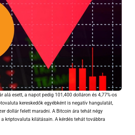
ár alá esett, a napot pedig 101,400 dolláron és 4,77%-os
ptovaluta kereskedők egyébként is negatív hangulatát,
er dollár felett maradni. A Bitcoin ára tehát négy
a kriptovaluta kilátásain. A kérdés tehát továbbra