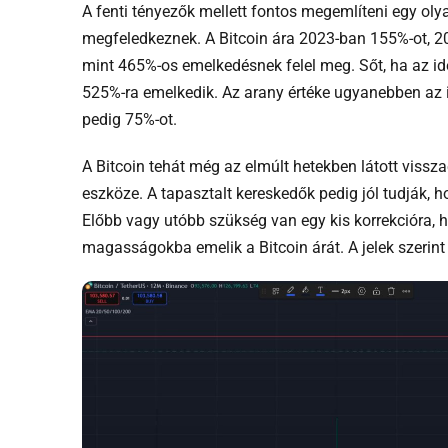
A fenti tényezők mellett fontos megemlíteni egy oly
megfeledkeznek. A Bitcoin ára 2023-ban 155%-ot, 20
mint 465%-os emelkedésnek felel meg. Sőt, ha az id
525%-ra emelkedik. Az arany értéke ugyanebben az
pedig 75%-ot.
A Bitcoin tehát még az elmúlt hetekben látott vissza
eszköze. A tapasztalt kereskedők pedig jól tudják,
Előbb vagy utóbb szükség van egy kis korrekcióra, h
magasságokba emelik a Bitcoin árát. A jelek szerint 