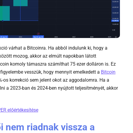
kció várhat a Bitcoinra. Ha abból indulunk ki, hogy a
 között mozog, akkor az elmúlt napokban látott
tcoin komoly támaszra számíthat 75 ezer dolláron is. Ez
ha figyelembe vesszük, hogy mennyit emelkedett a
Bitcoin
-os korrekció sem jelent okot az aggodalomra. Ha a
ni a 2023-ban és 2024-ben nyújtott teljesítményét, akkor
-
ER előértékesítése
B_btchyper
i nem riadnak vissza a
pd