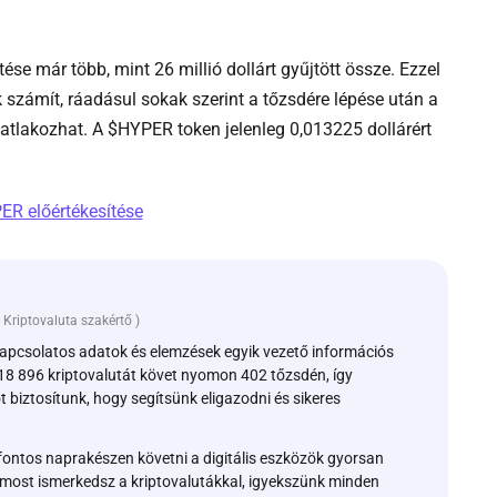
se már több, mint 26 millió dollárt gyűjtött össze. Ezzel
 számít, ráadásul sokak szerint a tőzsdére lépése után a
atlakozhat. A $HYPER token jelenleg 0,013225 dollárért
-
ER előértékesítése
B_btchyper
pd
hu
Kriptovaluta szakértő
)
kapcsolatos adatok és elemzések egyik vezető információs
18 896 kriptovalutát követ nyomon 402 tőzsdén, így
biztosítunk, hogy segítsünk eligazodni és sikeres
fontos naprakészen követni a digitális eszközök gyorsan
r most ismerkedsz a kriptovalutákkal, igyekszünk minden