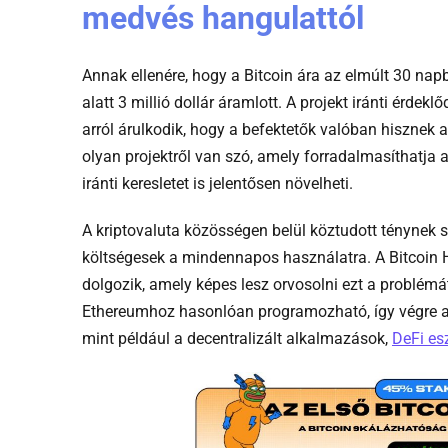
medvés hangulattól
Annak ellenére, hogy a Bitcoin ára az elmúlt 30 nap
alatt 3 millió dollár áramlott. A projekt iránti érde
arról árulkodik, hogy a befektetők valóban hisznek 
olyan projektről van szó, amely forradalmasíthatja 
iránti keresletet is jelentősen növelheti.
A kriptovaluta közösségen belül köztudott ténynek s
költségesek a mindennapos használatra. A Bitcoin 
dolgozik, amely képes lesz orvosolni ezt a problémá
Ethereumhoz hasonlóan programozható, így végre a B
mint például a decentralizált alkalmazások,
DeFi e