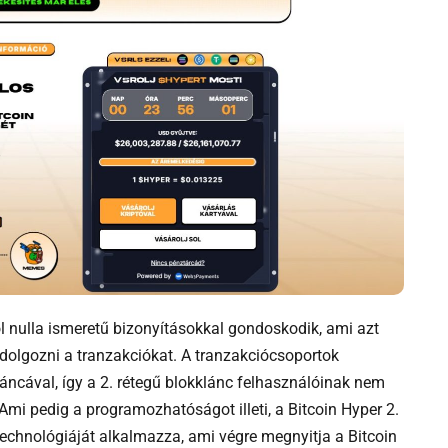
tarcak
l nulla ismeretű bizonyításokkal gondoskodik, ami azt
eldolgozni a tranzakciókat. A tranzakciócsoportok
áncával, így a 2. rétegű blokklánc felhasználóinak nem
 Ami pedig a programozhatóságot illeti, a Bitcoin Hyper 2.
echnológiáját alkalmazza, ami végre megnyitja a Bitcoin