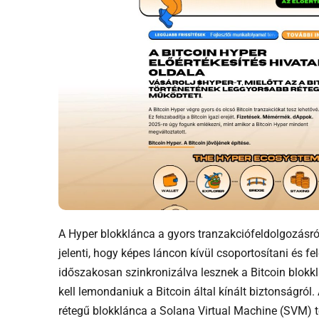
A Hyper blokklánca a gyors tranzakciófeldolgozásró
jelenti, hogy képes láncon kívül csoportosítani és f
időszakosan szinkronizálva lesznek a Bitcoin blokkl
kell lemondaniuk a Bitcoin által kínált biztonságról.
rétegű blokklánca a Solana Virtual Machine (SVM) t