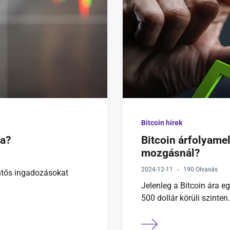
Bitcoin hírek
ma?
Bitcoin árfolyame
mozgásnál?
2024-12-11
190 Olvasás
entős ingadozásokat
Jelenleg a Bitcoin ára 
500 dollár körüli szinten