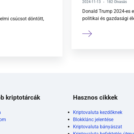
2024-11-13
182 Olvasás
Donald Trump 2024-es el
politikai és gazdasági é
elmi csúcsot döntött,
b kriptotárcák
Hasznos cikkek
a
Kriptovaluta kezdőknek
com
Blokklánc jelentése
Kriptovaluta bányászat
Kriptovaluta befektetés útmu