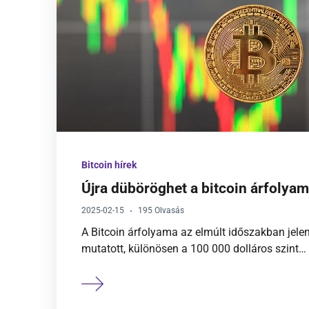
Portfólió jelentése
Diverzifikáció jelentése
Kriptográfia jelentése
Bitcoin hírek
Újra düböröghet a bitcoin árfolya
2025-02-15
195 Olvasás
A Bitcoin árfolyama az elmúlt időszakban jel
mutatott, különösen a 100 000 dolláros szint…