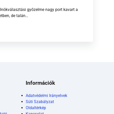
nökválasztási győzelme nagy port kavart a
letben, de talán…
Információk
Adatvédelmi Irányelvek
Süti Szabályzat
Oldaltérkép
tató
Kapcsolat