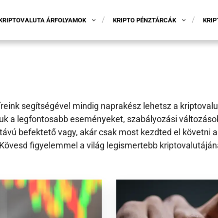
KRIPTOVALUTA ÁRFOLYAMOK
KRIPTO PÉNZTÁRCÁK
KRIP
híreink segítségével mindig naprakész lehetsz a kriptoval
uk a legfontosabb eseményeket, szabályozási változások
ávú befektető vagy, akár csak most kezdted el követni a 
vesd figyelemmel a világ legismertebb kriptovalutájának