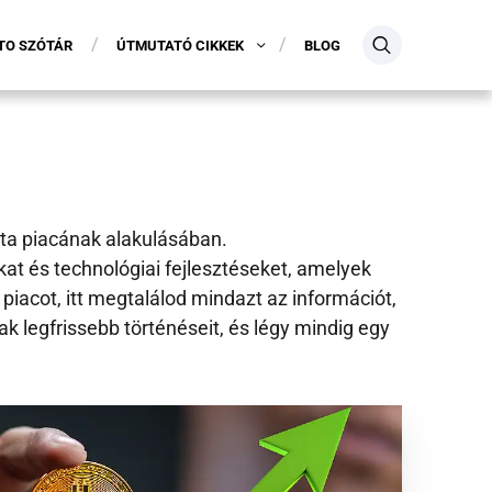
TO SZÓTÁR
ÚTMUTATÓ CIKKEK
BLOG
uta piacának alakulásában.
at és technológiai fejlesztéseket, amelyek
piacot, itt megtalálod mindazt az információt,
 legfrissebb történéseit, és légy mindig egy