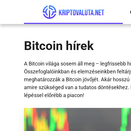
Összes kriptovaluta árfolyam
Bitpanda
Kriptovaluta kezdőknek útmutató
Bitcoin árfolyam
Crypto.com
Mire jó a kriptovaluta?
Bitcoin hírek
BNB árfolyam
Zengo
Kriptovaluta befektetés
A Bitcoin világa sosem áll meg – legfrissebb 
Ethereum árfolyam
eToro
Kripto adózás
Összefoglalóinkban és elemzéseinkben feltárj
meghatározzák a Bitcoin jövőjét. Akár hosszú t
Litecoin árfolyam
Binance
Hogyan védd magad a kripto csalóktól?
amire szükséged van a tudatos döntésekhez. Kö
lépéssel előrébb a piacon!
XRP árfolyam
Hogyan működik a kriptovaluta bányászat?
Kriptovaluta jelentése
Blokklánc jelentése