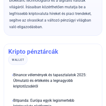
blokklánc technológiáról és a digitális valuták
világáról. Írásaiban közérthetően mutatja be a
Portfólió jelentése
legfrissebb kriptovaluta híreket és piaci trendeket,
segítve az olvasókat a változó pénzügyi világban
Diverzifikáció jelentése
való eligazodásban.
Kriptográfia jelentése
Kripto pénztárcák
WALLET
Binance vélemények és tapasztalatok 2025:
Útmutató és értékelés a legnagyobb
kriptotőzsdéről
Bitpanda: Európa egyik legismertebb