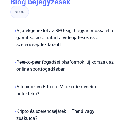
Blog bejegyzések
BLOG
A játékgépektől az RPG-kig: hogyan mossa el a
gamifikáció a határt a videójátékok és a
szerencsejáték között
Peer-to-peer fogadási platformok: új korszak az
online sportfogadásban
Altcoinok vs Bitcoin: Mibe érdemesebb
befektetni?
Kripto és szerencsejáték – Trend vagy
zsákutca?