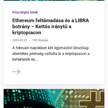
Portfólió jelentése
Friss kripto hírek
Ethereum feltámadása és a LIBRA
Diverzifikáció jelentése
botrány – Kettős iránytű a
kriptopiacon
Kriptográfia jelentése
2025-02-22
190 Olvasás
A februári napokban két egymástól látszólag
ellentétes jelenség váltotta ki a kriptopiacon a
befektetők és…