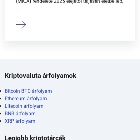
(MiCA) rendelete 2025 elejétől teljesen életbe lép,
…
Kriptovaluta árfolyamok
Bitcoin BTC árfolyam
Ethereum árfolyam
Litecoin árfolyam
BNB árfolyam
XRP árfolyam
Legjobb kriptotárcák